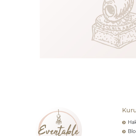
Kur
Ha
Bl